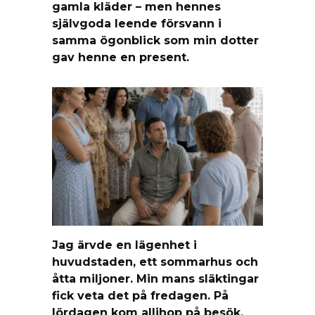
gamla kläder – men hennes
självgoda leende försvann i
samma ögonblick som min dotter
gav henne en present.
Jag ärvde en lägenhet i
huvudstaden, ett sommarhus och
åtta miljoner. Min mans släktingar
fick veta det på fredagen. På
lördagen kom allihop på besök.