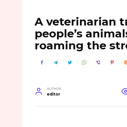
A veterinarian 
people’s animals
roaming the stre
AUTHOR
editor