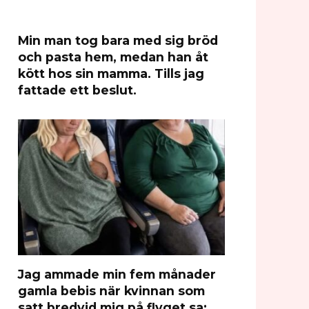
Min man tog bara med sig bröd
och pasta hem, medan han åt
kött hos sin mamma. Tills jag
fattade ett beslut.
Jag ammade min fem månader
gamla bebis när kvinnan som
satt bredvid mig på flyget sa: