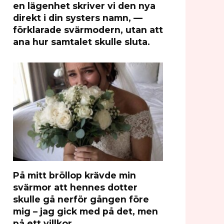
en lägenhet skriver vi den nya
direkt i din systers namn, —
förklarade svärmodern, utan att
ana hur samtalet skulle sluta.
På mitt bröllop krävde min
svärmor att hennes dotter
skulle gå nerför gången före
mig – jag gick med på det, men
på ett villkor.