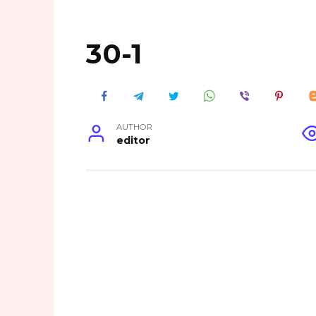
30-1
AUTHOR
editor