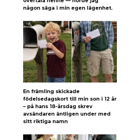
övertala henne — hörde jag
någon säga i min egen lägenhet.
En främling skickade
födelsedagskort till min son i 12 år
– på hans 18-årsdag skrev
avsändaren äntligen under med
sitt riktiga namn