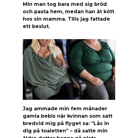
Min man tog bara med sig bröd
och pasta hem, medan han åt kött
hos sin mamma. Tills jag fattade
ett beslut.
Jag ammade min fem månader
gamla bebis när kvinnan som satt
bredvid mig på flyget sa: ”Lås in
dig på toaletten” – då satte min
äldre dotter henne på plats.