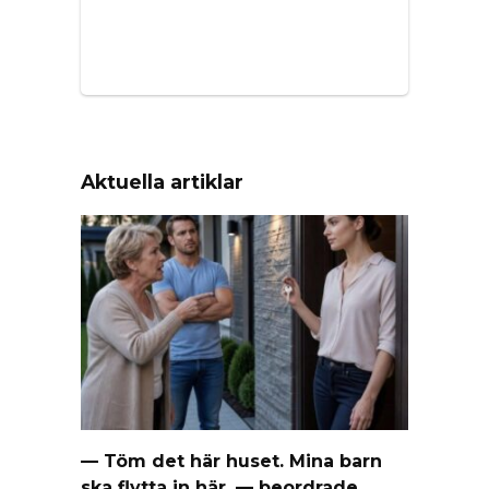
Aktuella artiklar
— Töm det här huset. Mina barn
ska flytta in här, — beordrade