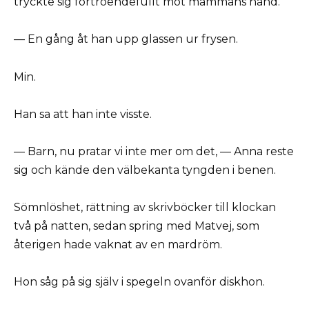
tryckte sig förtroendefullt mot mammans hand.
— En gång åt han upp glassen ur frysen.
Min.
Han sa att han inte visste.
— Barn, nu pratar vi inte mer om det, — Anna reste
sig och kände den välbekanta tyngden i benen.
Sömnlöshet, rättning av skrivböcker till klockan
två på natten, sedan spring med Matvej, som
återigen hade vaknat av en mardröm.
Hon såg på sig själv i spegeln ovanför diskhon.