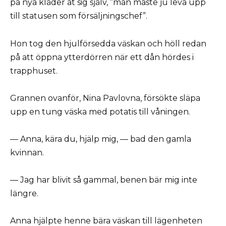
på nya kläder åt sig själv, ”man måste ju leva upp
till statusen som försäljningschef”.
Hon tog den hjulförsedda väskan och höll redan
på att öppna ytterdörren när ett dån hördes i
trapphuset.
Grannen ovanför, Nina Pavlovna, försökte släpa
upp en tung väska med potatis till våningen.
— Anna, kära du, hjälp mig, — bad den gamla
kvinnan.
— Jag har blivit så gammal, benen bär mig inte
längre.
Anna hjälpte henne bära väskan till lägenheten