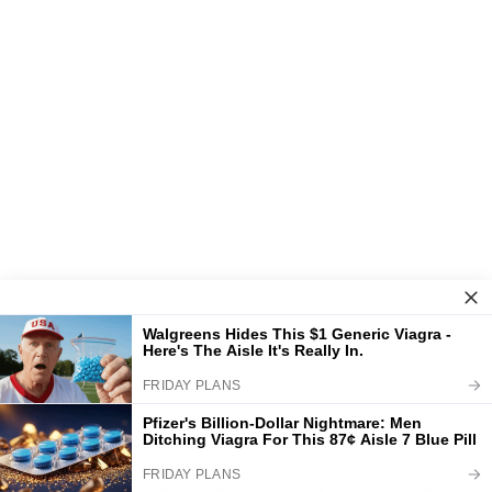
De lokala skvallertanterna viskade då: ”Hon blev