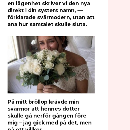
en lägenhet skriver vi den nya
direkt i din systers namn, —
förklarade svärmodern, utan att
ana hur samtalet skulle sluta.
På mitt bröllop krävde min
svärmor att hennes dotter
skulle gå nerför gången före
mig – jag gick med på det, men
på ett villkor.