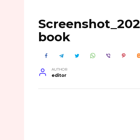
Screenshot_202
book
AUTHOR
editor