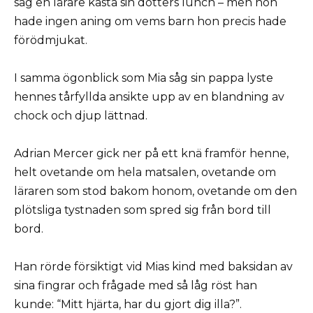
såg en lärare kasta sin dotters lunch – men hon
hade ingen aning om vems barn hon precis hade
förödmjukat.
I samma ögonblick som Mia såg sin pappa lyste
hennes tårfyllda ansikte upp av en blandning av
chock och djup lättnad.
Adrian Mercer gick ner på ett knä framför henne,
helt ovetande om hela matsalen, ovetande om
läraren som stod bakom honom, ovetande om den
plötsliga tystnaden som spred sig från bord till
bord.
Han rörde försiktigt vid Mias kind med baksidan av
sina fingrar och frågade med så låg röst han
kunde: “Mitt hjärta, har du gjort dig illa?”.