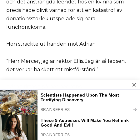
och det ansträngda leendet hos en kvinna som
precis hade blivit varnad för att en katastrof av
donationsstorlek utspelade sig nära
lunchbrickorna.
Hon sträckte ut handen mot Adrian.
“Herr Mercer, jag är rektor Ellis. Jag är så ledsen,
det verkar ha skett ett missförstånd.”
Adrian tittade på hennes hand.
Hon sänkte den långsamt.
“Det har inte skett något missförstånd”, sa han.
“Det var en vuxen som kränkte ett barn inför
vittnen.”