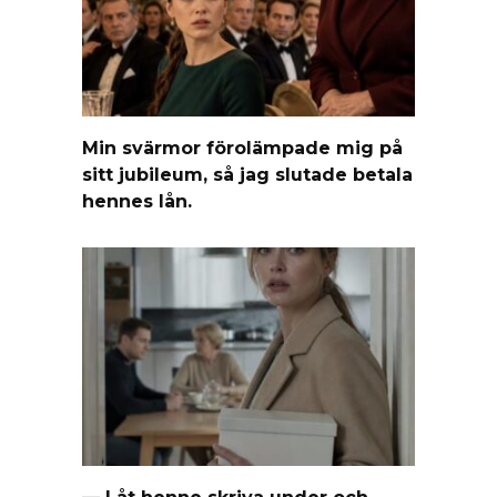
Min svärmor förolämpade mig på
sitt jubileum, så jag slutade betala
hennes lån.
— Låt henne skriva under och