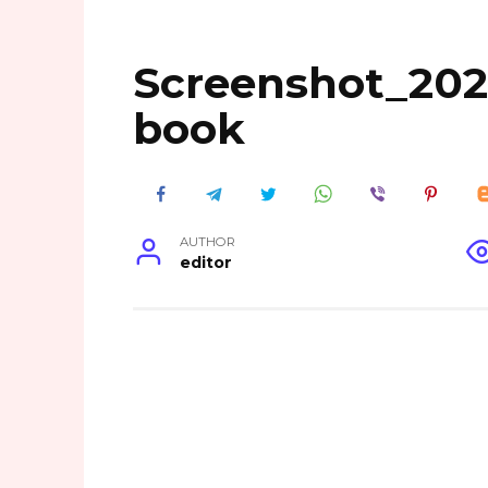
Screenshot_202
book
AUTHOR
editor