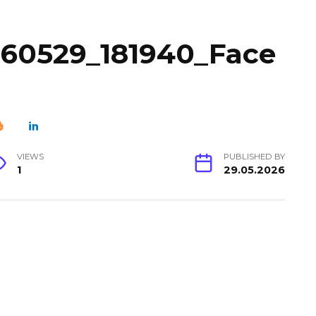
60529_181940_Face
VIEWS
PUBLISHED BY
1
29.05.2026