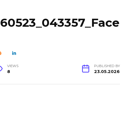
260523_043357_Face
VIEWS
PUBLISHED BY
8
23.05.2026