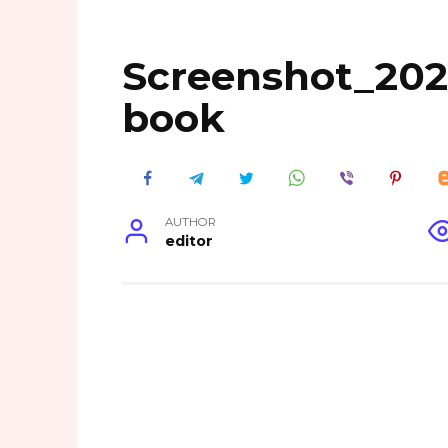
Screenshot_20
book
AUTHOR
editor