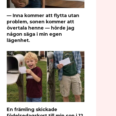
— Inna kommer att flytta utan
problem, sonen kommer att
övertala henne — hörde jag
någon säga i min egen
lägenhet.
En främling skickade
födelsedagskort till min son i 12