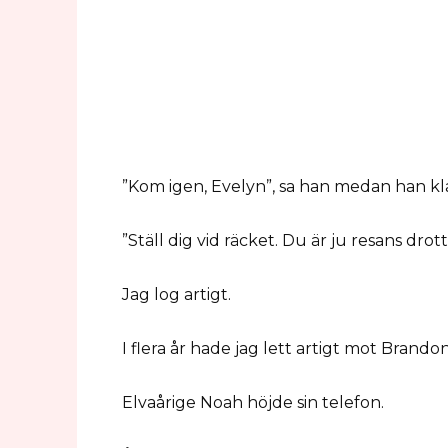
”Kom igen, Evelyn”, sa han medan han kl
”Ställ dig vid räcket. Du är ju resans drot
Jag log artigt.
I flera år hade jag lett artigt mot Brandon
Elvaårige Noah höjde sin telefon.