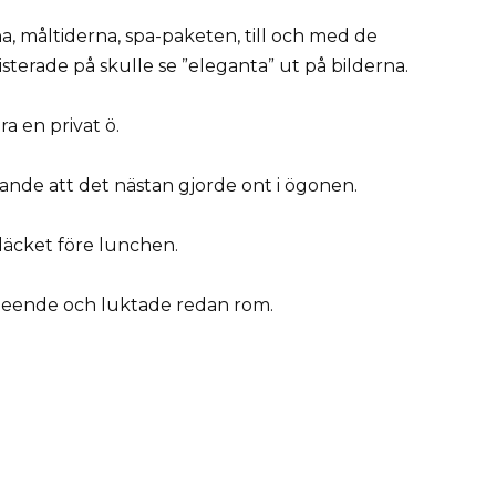
a, måltiderna, spa-paketen, till och med de
sterade på skulle se ”eleganta” ut på bilderna.
a en privat ö.
sande att det nästan gjorde ont i ögonen.
 däcket före lunchen.
 leende och luktade redan rom.