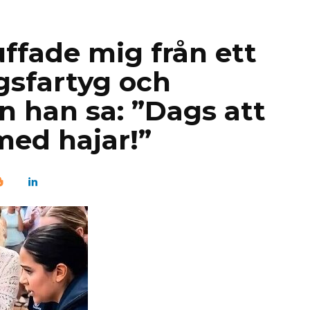
ffade mig från ett
gsfartyg och
 han sa: ”Dags att
med hajar!”