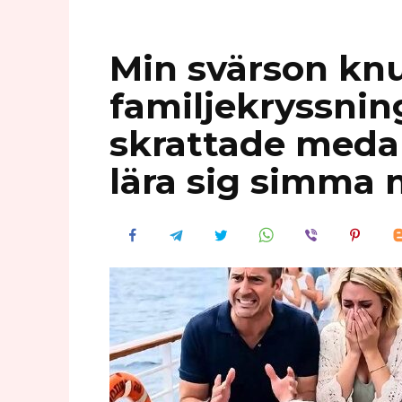
Min svärson knu
familjekryssnin
skrattade medan
lära sig simma 