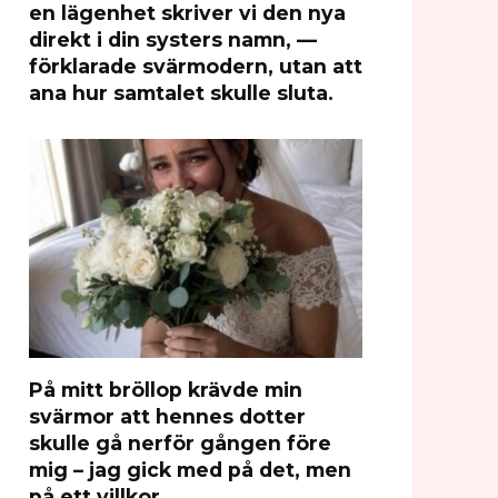
en lägenhet skriver vi den nya
direkt i din systers namn, —
förklarade svärmodern, utan att
ana hur samtalet skulle sluta.
På mitt bröllop krävde min
svärmor att hennes dotter
skulle gå nerför gången före
mig – jag gick med på det, men
på ett villkor.