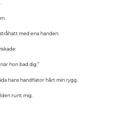
.
en.
in stråhatt med ena handen.
iskade:
 när hon bad dig.”
da hans handflator hårt min rygg.
den runt mig.