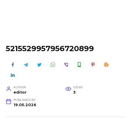
5215529957956720899
AUTHOR
VIEWS
editor
3
PUBLISHED BY
19.05.2026