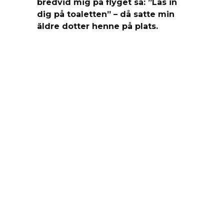
bredvid mig på flyget sa: ”Lås in
dig på toaletten” – då satte min
äldre dotter henne på plats.