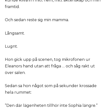
kunde kliva in i mitt hem, mitt äktenskap och min
framtid.
Och sedan reste sig min mamma.
Långsamt.
Lugnt.
Hon gick upp på scenen, tog mikrofonen ur
Eleanors hand utan att fråga … och såg rakt ut
över salen.
Sedan sa hon något som på sekunder krossade
hela rummet:
”Den där lägenheten tillhör inte Sophia längre.”