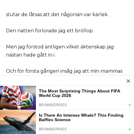
slutar de låtsas att det någonsin var kärlek.
Den natten förlorade jag ett bröllop.
Men jag förstod äntligen vilket äktenskap jag
nästan hade gått in i.
Och för första gången insåg jag att min mammas
rädsla inte var paranoia.
Det var erfarenhet.
Och erfarenhet ljuger inte – till skillnad från
kärlek.