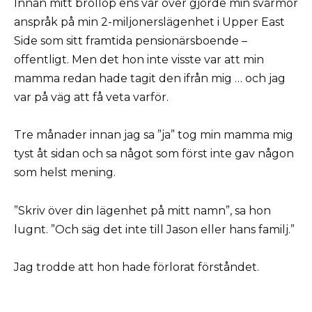
Innan mitt bröllop ens var över gjorde min svärmor
anspråk på min 2-miljonerslägenhet i Upper East
Side som sitt framtida pensionärsboende –
offentligt. Men det hon inte visste var att min
mamma redan hade tagit den ifrån mig … och jag
var på väg att få veta varför.
Tre månader innan jag sa ”ja” tog min mamma mig
tyst åt sidan och sa något som först inte gav någon
som helst mening.
”Skriv över din lägenhet på mitt namn”, sa hon
lugnt. ”Och säg det inte till Jason eller hans familj.”
Jag trodde att hon hade förlorat förståndet.