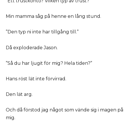
”Ett trustkonto? Vilken typ av trust?”
Min mamma såg på henne en lång stund.
”Den typ ni inte har tillgång till.”
Då exploderade Jason.
”Så du har ljugit för mig? Hela tiden?”
Hans röst lät inte förvirrad.
Den lät arg.
Och då förstod jag något som vände sig i magen på
mig.