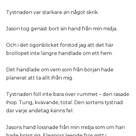
Tystnaden var starkare än något skrik.
Jason tog genast bort sin hand från min midja.
Och i det ögonblicket förstod jag att det här
bröllopet inte längre handlade om ett hem.
Det handlade om vem som från början hade
planerat att ta allt ifrån mig.
Tystnaden föll inte bara över rummet – den rasade
ihop. Tung, kvävande, total. Den sortens tystnad
där varje andetag känns fel.
Jasons hand lossnade från min midja som om han
hade bränt sig. Eleanors leende frös mitt i