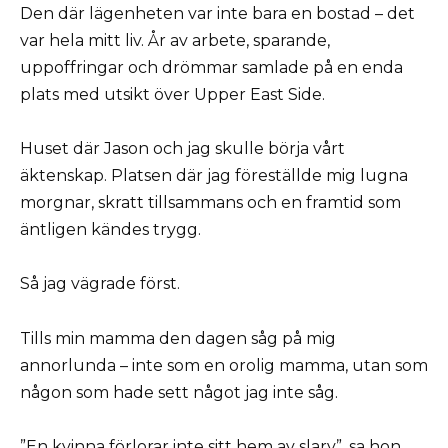
Den där lägenheten var inte bara en bostad – det
var hela mitt liv. År av arbete, sparande,
uppoffringar och drömmar samlade på en enda
plats med utsikt över Upper East Side.
Huset där Jason och jag skulle börja vårt
äktenskap. Platsen där jag föreställde mig lugna
morgnar, skratt tillsammans och en framtid som
äntligen kändes trygg.
Så jag vägrade först.
Tills min mamma den dagen såg på mig
annorlunda – inte som en orolig mamma, utan som
någon som hade sett något jag inte såg.
”En kvinna förlorar inte sitt hem av slarv”, sa hon