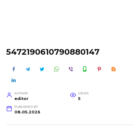
5472190610790880147
AUTHOR
VIEWS
editor
5
PUBLISHED BY
08.05.2026