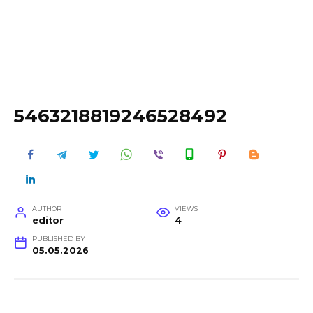
5463218819246528492
AUTHOR
VIEWS
editor
4
PUBLISHED BY
05.05.2026