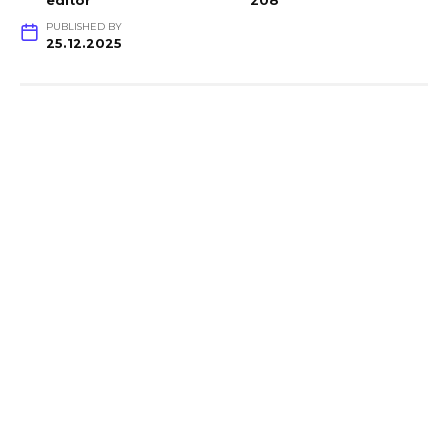
editor
208
PUBLISHED BY
25.12.2025