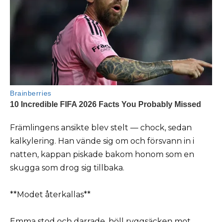
Främlingens ansikte blev stelt — chock, sedan
kalkylering. Han vände sig om och försvann in i
natten, kappan piskade bakom honom som en
skugga som drog sig tillbaka.
**Modet återkallas**
Emma stod och darrade, höll ryggsäcken mot