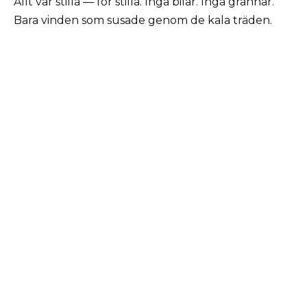
Allt var stilla — för stilla. Inga bilar. Inga grannar.
Bara vinden som susade genom de kala träden.