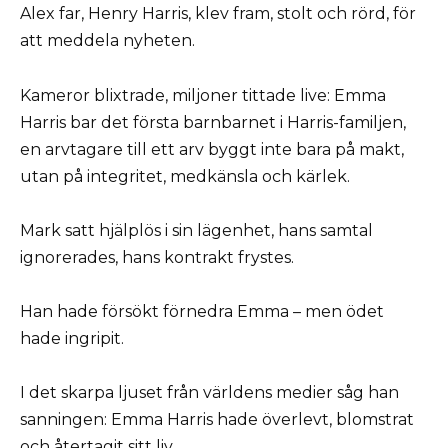
Alex far, Henry Harris, klev fram, stolt och rörd, för
att meddela nyheten.
Kameror blixtrade, miljoner tittade live: Emma
Harris bar det första barnbarnet i Harris-familjen,
en arvtagare till ett arv byggt inte bara på makt,
utan på integritet, medkänsla och kärlek.
Mark satt hjälplös i sin lägenhet, hans samtal
ignorerades, hans kontrakt frystes.
Han hade försökt förnedra Emma – men ödet
hade ingripit.
I det skarpa ljuset från världens medier såg han
sanningen: Emma Harris hade överlevt, blomstrat
och återtagit sitt liv.