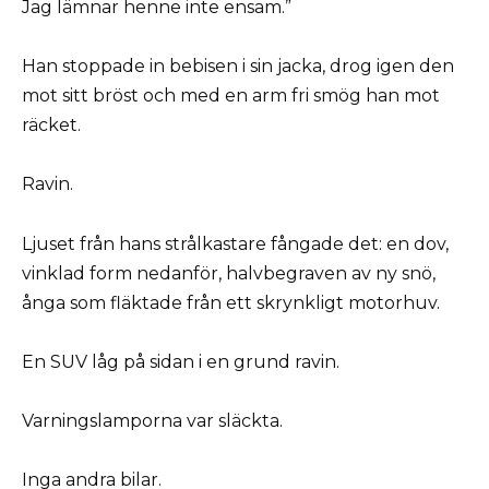
Jag lämnar henne inte ensam.”
Han stoppade in bebisen i sin jacka, drog igen den
mot sitt bröst och med en arm fri smög han mot
räcket.
Ravin.
Ljuset från hans strålkastare fångade det: en dov,
vinklad form nedanför, halvbegraven av ny snö,
ånga som fläktade från ett skrynkligt motorhuv.
En SUV låg på sidan i en grund ravin.
Varningslamporna var släckta.
Inga andra bilar.