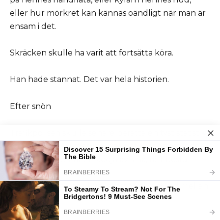
eller hur mörkret kan kännas oändligt när man är
ensam i det.
Skräcken skulle ha varit att fortsätta köra.
Han hade stannat. Det var hela historien.
Efter snön
Trafikpolisen skulle senare berätta en tyst statistik
för honom: på vintervägar är det som oftast räddar
liv inte tur—det är en kedja av små, rätt beslut.
Strålkastare på halvljus i snöstorm. Avstånd mellan
stötfångare.