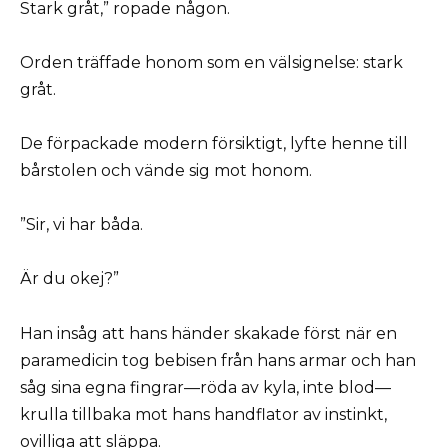
Stark gråt,” ropade någon.
Orden träffade honom som en välsignelse: stark
gråt.
De förpackade modern försiktigt, lyfte henne till
bårstolen och vände sig mot honom.
”Sir, vi har båda.
Är du okej?”
Han insåg att hans händer skakade först när en
paramedicin tog bebisen från hans armar och han
såg sina egna fingrar—röda av kyla, inte blod—
krulla tillbaka mot hans handflator av instinkt,
ovilliga att släppa.