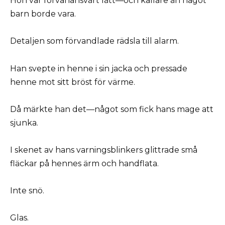
Hon var förvånansvärt lätt—och kallare än något
barn borde vara.
Detaljen som förvandlade rädsla till alarm.
Han svepte in henne i sin jacka och pressade
henne mot sitt bröst för värme.
Då märkte han det—något som fick hans mage att
sjunka.
I skenet av hans varningsblinkers glittrade små
fläckar på hennes ärm och handflata.
Inte snö.
Glas.