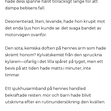
hade dess spänne hållit tillräckligt länge för att
dämpa bebisens fall.
Desorienterad, liten, levande, hade hon krupit mot
det enda ljus hon kunde se: det svaga bandet av
motorvägen ovanför.
Den söta, kemiska doften på hennes ärm som hade
skrämt honom? Kylvätskemist från den spruckna
kylaren—ofarlig i det lilla spåret på tyget, men ett
bevis på att tiden hade mätts i minuter, inte
timmar.
Ett sjukhusarmband på hennes handled
bekräftade resten: mor och barn hade blivit
utskrivna efter en rutinundersökning den kvällen.