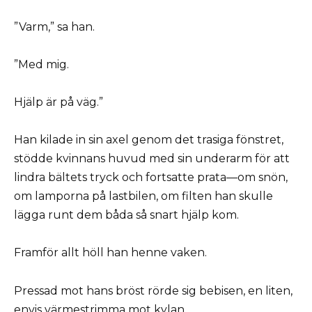
”Varm,” sa han.
”Med mig.
Hjälp är på väg.”
Han kilade in sin axel genom det trasiga fönstret,
stödde kvinnans huvud med sin underarm för att
lindra bältets tryck och fortsatte prata—om snön,
om lamporna på lastbilen, om filten han skulle
lägga runt dem båda så snart hjälp kom.
Framför allt höll han henne vaken.
Pressad mot hans bröst rörde sig bebisen, en liten,
envis värmestrimma mot kylan.