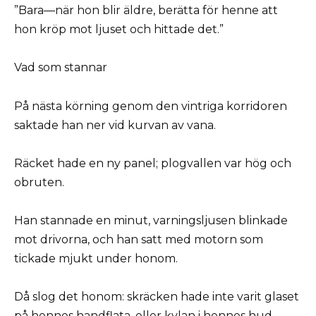
”Bara—när hon blir äldre, berätta för henne att
hon kröp mot ljuset och hittade det.”
Vad som stannar
På nästa körning genom den vintriga korridoren
saktade han ner vid kurvan av vana.
Räcket hade en ny panel; plogvallen var hög och
obruten.
Han stannade en minut, varningsljusen blinkade
mot drivorna, och han satt med motorn som
tickade mjukt under honom.
Då slog det honom: skräcken hade inte varit glaset
på hennes handflata, eller kylan i hennes hud,