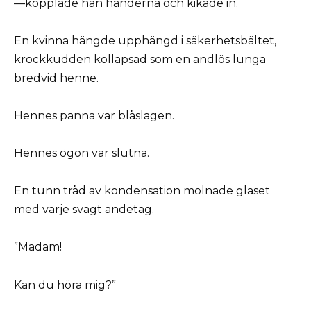
—kopplade han händerna och kikade in.
En kvinna hängde upphängd i säkerhetsbältet,
krockkudden kollapsad som en andlös lunga
bredvid henne.
Hennes panna var blåslagen.
Hennes ögon var slutna.
En tunn tråd av kondensation molnade glaset
med varje svagt andetag.
”Madam!
Kan du höra mig?”