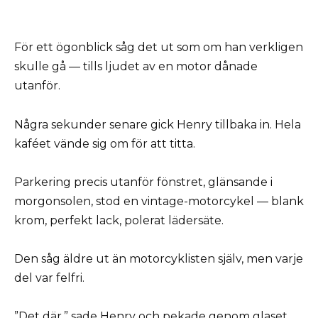
För ett ögonblick såg det ut som om han verkligen
skulle gå — tills ljudet av en motor dånade
utanför.
Några sekunder senare gick Henry tillbaka in. Hela
kaféet vände sig om för att titta.
Parkering precis utanför fönstret, glänsande i
morgonsolen, stod en vintage-motorcykel — blank
krom, perfekt lack, polerat lädersäte.
Den såg äldre ut än motorcyklisten själv, men varje
del var felfri.
”Det där,” sade Henry och pekade genom glaset,