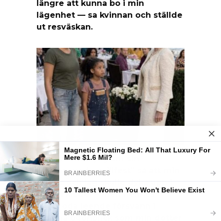
längre att kunna bo i min
lägenhet — sa kvinnan och ställde
ut resväskan.
Min svärmor ljög om sin
”avslappnade grillfest” så att min
dotter och jag skulle dyka upp i
gamla kläder – men hennes
självgoda leende försvann i
samma ögonblick som min dotter