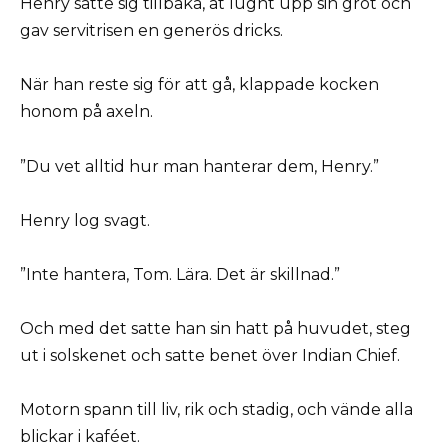
Henry satte sig tillbaka, åt lugnt upp sin gröt och
gav servitrisen en generös dricks.
När han reste sig för att gå, klappade kocken
honom på axeln.
”Du vet alltid hur man hanterar dem, Henry.”
Henry log svagt.
”Inte hantera, Tom. Lära. Det är skillnad.”
Och med det satte han sin hatt på huvudet, steg
ut i solskenet och satte benet över Indian Chief.
Motorn spann till liv, rik och stadig, och vände alla
blickar i kaféet.