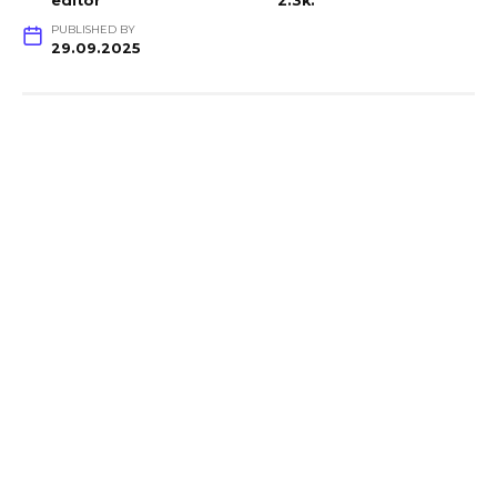
editor
2.3k.
PUBLISHED BY
29.09.2025