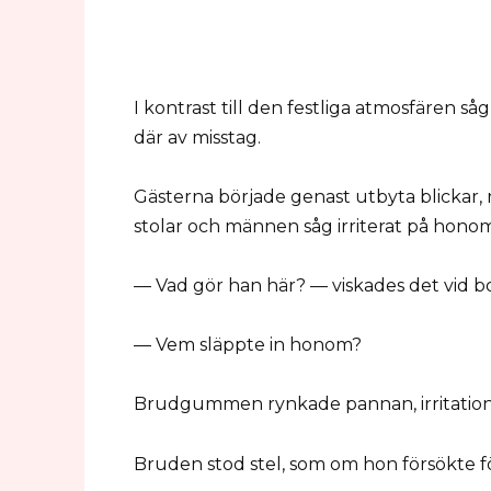
I kontrast till den festliga atmosfären 
där av misstag.
Gästerna började genast utbyta blickar, 
stolar och männen såg irriterat på honom
— Vad gör han här? — viskades det vid b
— Vem släppte in honom?
Brudgummen rynkade pannan, irritation bl
Bruden stod stel, som om hon försökte f