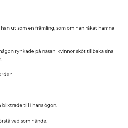
såg han ut som en främling, som om han råkat hamna
någon rynkade på näsan, kvinnor sköt tillbaka sina
.
orden.
ixtrade till i hans ögon.
örstå vad som hände.