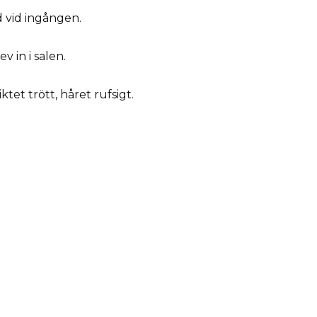
ud vid ingången.
 in i salen.
tet trött, håret rufsigt.