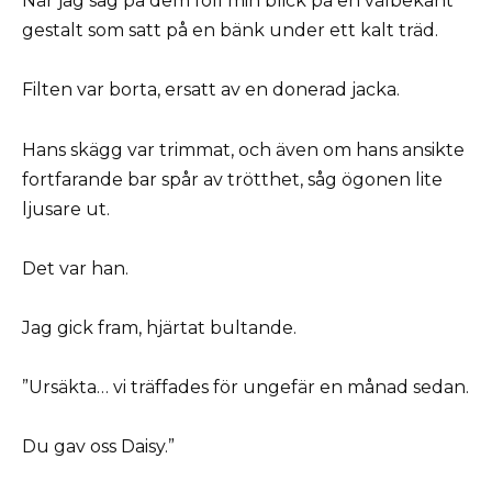
När jag såg på dem föll min blick på en välbekant
gestalt som satt på en bänk under ett kalt träd.
Filten var borta, ersatt av en donerad jacka.
Hans skägg var trimmat, och även om hans ansikte
fortfarande bar spår av trötthet, såg ögonen lite
ljusare ut.
Det var han.
Jag gick fram, hjärtat bultande.
”Ursäkta… vi träffades för ungefär en månad sedan.
Du gav oss Daisy.”