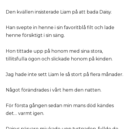
Den kvällen insisterade Liam på att bada Daisy.
Han svepte in henne i sin favoritblå filt och lade
henne försiktigt i sin säng.
Hon tittade upp på honom med sina stora,
tillitsfulla ögon och slickade honom på kinden.
Jag hade inte sett Liam le så stort på flera månader.
Något förändrades i vårt hem den natten.
För första gången sedan min mans död kändes
det… varmt igen.
Daisys närvaro mjukade upp tystnaden, fyllde de