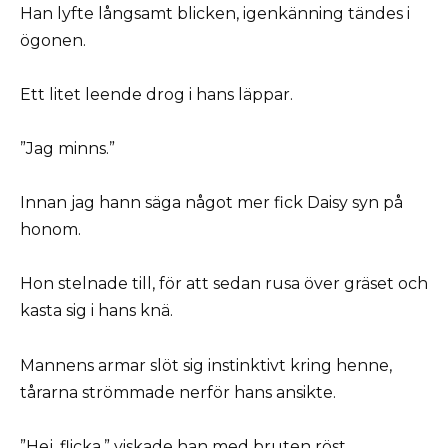
Han lyfte långsamt blicken, igenkänning tändes i
ögonen.
Ett litet leende drog i hans läppar.
”Jag minns.”
Innan jag hann säga något mer fick Daisy syn på
honom.
Hon stelnade till, för att sedan rusa över gräset och
kasta sig i hans knä.
Mannens armar slöt sig instinktivt kring henne,
tårarna strömmade nerför hans ansikte.
”Hej, flicka,” viskade han med bruten röst.