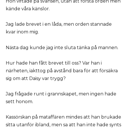
Hon viftade på svansen, utan att förstå orden men
kände våra känslor.
Jag lade brevet i en låda, men orden stannade
kvar inom mig.
Nästa dag kunde jag inte sluta tänka på mannen.
Hur hade han fått brevet till oss? Var han i
närheten, iakttog på avstånd bara för att försäkra
sig om att Daisy var trygg?
Jag frågade runt i grannskapet, men ingen hade
sett honom.
Kassörskan på mataffären mindes att han brukade
sitta utanför ibland, men sa att han inte hade synts