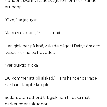
hundens svans viftade svagt som om hon kände
ett hopp.
”Okej,” sa jag tyst.
Mannens axlar sjönk i lättnad.
Han gick ner på knä, viskade något i Daisys öra och
kysste henne på huvudet.
”Var duktig, flicka.
Du kommer att bli älskad.” Hans händer darrade
när han släppte kopplet.
Sedan, utan ett ord till, gick han tillbaka mot
parkeringens skuggor.