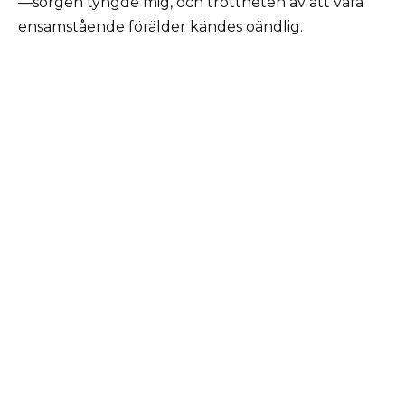
—sorgen tyngde mig, och tröttheten av att vara
ensamstående förälder kändes oändlig.