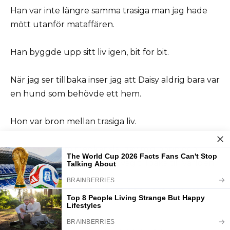
Han var inte längre samma trasiga man jag hade
mött utanför mataffären.
Han byggde upp sitt liv igen, bit för bit.
När jag ser tillbaka inser jag att Daisy aldrig bara var
en hund som behövde ett hem.
Hon var bron mellan trasiga liv.
Hon lärde Liam medkänsla, gav mig hopp och
hjälpte Robert att hitta en väg tillbaka till världen.
Ibland tänker jag på brevet igen—det som var
adresserat till Daisy.