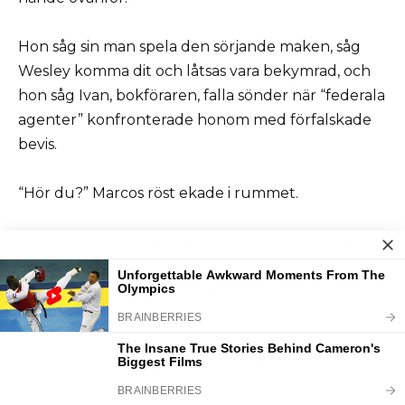
Hon såg sin man spela den sörjande maken, såg
Wesley komma dit och låtsas vara bekymrad, och
hon såg Ivan, bokföraren, falla sönder när “federala
agenter” konfronterade honom med förfalskade
bevis.
“Hör du?” Marcos röst ekade i rummet.
“Så fort det blev farligt, lät Wesley dig försvinna.
Det är mannen du valde – över sexton års
äktenskap.”
En vecka senare gjorde Wesley sitt avgörande
misstag.