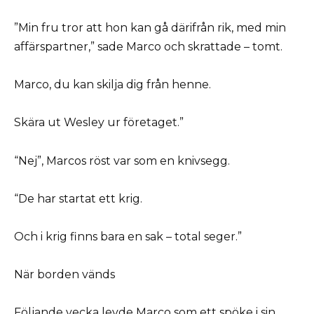
”Min fru tror att hon kan gå därifrån rik, med min
affärspartner,” sade Marco och skrattade – tomt.
Marco, du kan skilja dig från henne.
Skära ut Wesley ur företaget.”
“Nej”, Marcos röst var som en knivsegg.
“De har startat ett krig.
Och i krig finns bara en sak – total seger.”
När borden vänds
Följande vecka levde Marco som ett spöke i sin