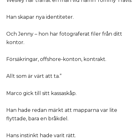
Wesley har träffat en man vid namn Tommy Travis.
Han skapar nya identiteter.
Och Jenny – hon har fotograferat filer från ditt
kontor.
Försäkringar, offshore-konton, kontrakt.
Allt som är värt att ta.”
Marco gick till sitt kassaskåp.
Han hade redan märkt att mapparna var lite
flyttade, bara en bråkdel.
Hans instinkt hade varit rätt.