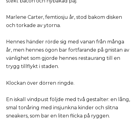
stekt bacon och nybakad paj.
Marlene Carter, femtiosju år, stod bakom disken
och torkade av ytorna.
Hennes händer rörde sig med vanan från många
år, men hennes ögon bar fortfarande på gnistan av
vänlighet som gjorde hennes restaurang till en
trygg tillflykt i staden.
Klockan över dörren ringde.
En iskall vindpust följde med två gestalter: en lång,
smal tonåring med insjunkna kinder och slitna
sneakers, som bar en liten flicka på ryggen.