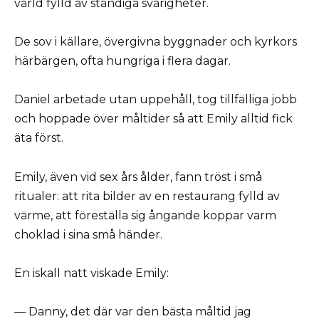
värld fylld av ständiga svårigheter.
De sov i källare, övergivna byggnader och kyrkors
härbärgen, ofta hungriga i flera dagar.
Daniel arbetade utan uppehåll, tog tillfälliga jobb
och hoppade över måltider så att Emily alltid fick
äta först.
Emily, även vid sex års ålder, fann tröst i små
ritualer: att rita bilder av en restaurang fylld av
värme, att föreställa sig ångande koppar varm
choklad i sina små händer.
En iskall natt viskade Emily:
— Danny, det där var den bästa måltid jag