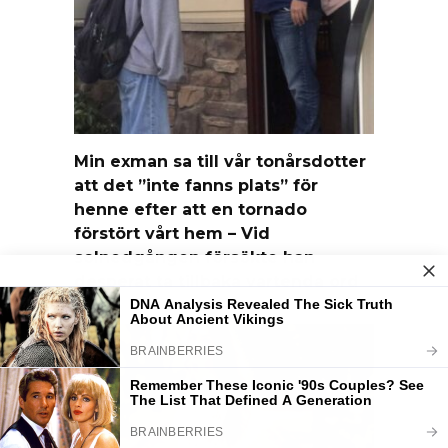
Min exman sa till vår tonårsdotter
att det ”inte fanns plats” för
henne efter att en tornado
förstört vårt hem – Vid
solnedgången försökte han
desperat ta tillbaka vartenda ord