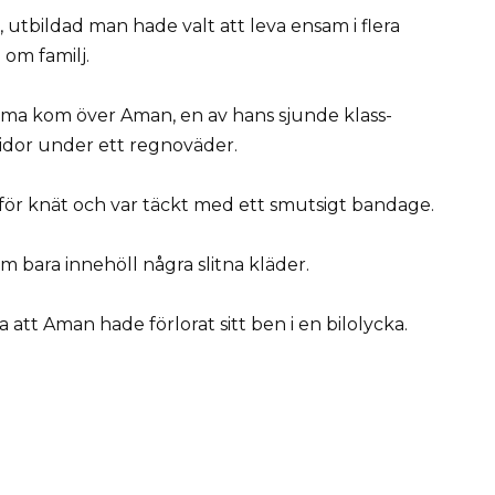
, utbildad man hade valt att leva ensam i flera
 om familj.
rma kom över Aman, en av hans sjunde klass-
ridor under ett regnoväder.
ör knät och var täckt med ett smutsigt bandage.
 bara innehöll några slitna kläder.
a att Aman hade förlorat sitt ben i en bilolycka.