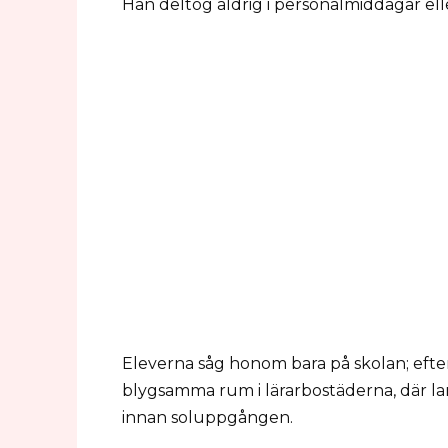
Han deltog aldrig i personalmiddagar ell
Eleverna såg honom bara på skolan; efter s
blygsamma rum i lärarbostäderna, där l
innan soluppgången.