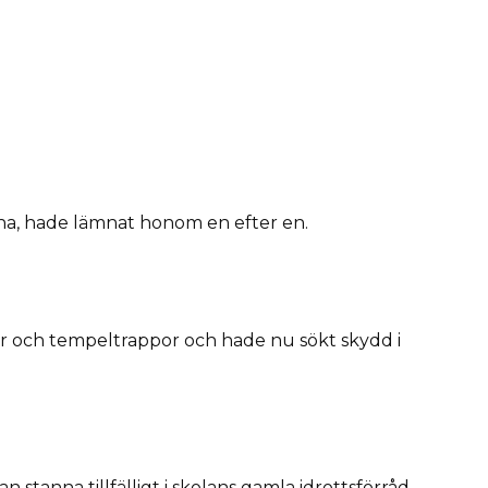
na, hade lämnat honom en efter en.
r och tempeltrappor och hade nu sökt skydd i
 stanna tillfälligt i skolans gamla idrottsförråd.