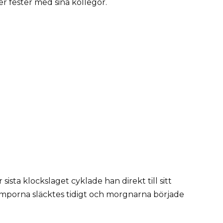
er fester med sina kollegor.
ista klockslaget cyklade han direkt till sitt
amporna släcktes tidigt och morgnarna började