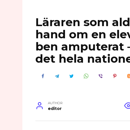
Läraren som aldr
hand om en elev
ben amputerat –
det hela natione
AUTHOR
editor