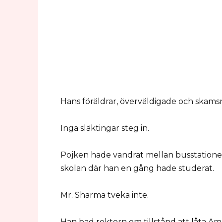
Hans föräldrar, överväldigade och skams
Inga släktingar steg in.
Pojken hade vandrat mellan busstatione
skolan där han en gång hade studerat.
Mr. Sharma tveka inte.
Han bad rektorn om tillstånd att låta Aman