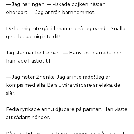
— Jag har ingen, — viskade pojken nästan
ohörbart. — Jag är från barnhemmet.
De lät mig inte gå till mamma, så jag rymde. Snälla,
ge tillbaka mig inte dit!
Jag stannar hellre här… — Hans röst darrade, och
han lade hastigt till:
— Jag heter Zhenka. Jag är inte rädd! Jag är
kompis med alla! Bara… våra vårdare är elaka, de
slår.
Fedia rynkade ännu djupare på pannan. Han visste
att sådant händer.
På hans tid tvingade barnhemmen också barn att