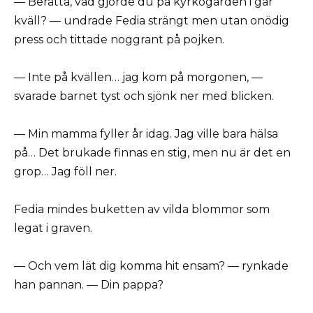
— Berätta, vad gjorde du på kyrkogården i går
kväll? — undrade Fedia strängt men utan onödig
press och tittade noggrant på pojken.
— Inte på kvällen… jag kom på morgonen, —
svarade barnet tyst och sjönk ner med blicken.
— Min mamma fyller år idag. Jag ville bara hälsa
på… Det brukade finnas en stig, men nu är det en
grop… Jag föll ner.
Fedia mindes buketten av vilda blommor som
legat i graven.
— Och vem lät dig komma hit ensam? — rynkade
han pannan. — Din pappa?