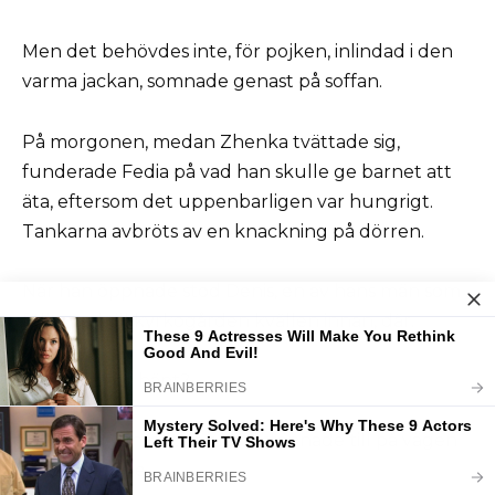
Men det behövdes inte, för pojken, inlindad i den
varma jackan, somnade genast på soffan.
På morgonen, medan Zhenka tvättade sig,
funderade Fedia på vad han skulle ge barnet att
äta, eftersom det uppenbarligen var hungrigt.
Tankarna avbröts av en knackning på dörren.
När han öppnade stod Denis, en av hans män som
följt med till kyrkogården kvällen innan, där.
— Något har hänt?
— Nej, Palych, allt är bra. Vi stannade till på vägen
förbi ett ställe.