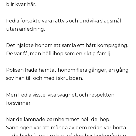
blir kvar här.
Fedia försökte vara rättvis och undvika slagsmål
utan anledning.
Det hjälpte honom att samla ett hårt kompisgäng.
De var få, men höll ihop som en riktig familj.
Polisen hade hämtat honom flera gånger, en gång
sov han till och med i skrubben.
Men Fedia visste: visa svaghet, och respekten
försvinner.
När de lämnade barnhemmet höll de ihop.
Sanningen var att många av dem redan var borta
— de hade funnit ro här, på den här kyrkogården.