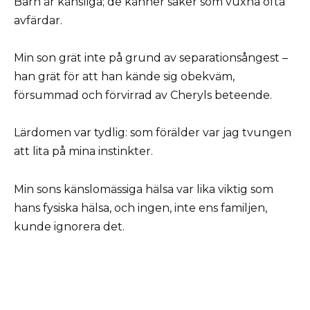
Barn är känsliga; de känner saker som vuxna ofta
avfärdar.
Min son grät inte på grund av separationsångest –
han grät för att han kände sig obekväm,
försummad och förvirrad av Cheryls beteende.
Lärdomen var tydlig: som förälder var jag tvungen
att lita på mina instinkter.
Min sons känslomässiga hälsa var lika viktig som
hans fysiska hälsa, och ingen, inte ens familjen,
kunde ignorera det.