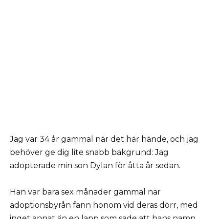
Jag var 34 år gammal när det här hände, och jag
behöver ge dig lite snabb bakgrund: Jag
adopterade min son Dylan för åtta år sedan.
Han var bara sex månader gammal när
adoptionsbyrån fann honom vid deras dörr, med
inget annat än en lapp som sade att hans namn