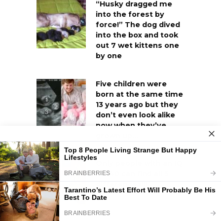
“Husky dragged me
into the forest by
force!” The dog dived
into the box and took
out 7 wet kittens one
by one
Five children were
born at the same time
13 years ago but they
don’t even look alike
now when they’ve
grown up…
Only people with an IQ
of 140 can find all 5
differences!!!