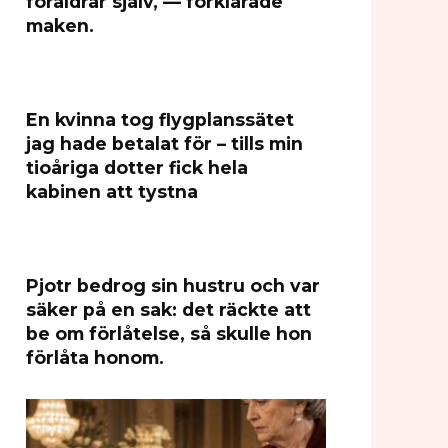
föräldrar själv, — förklarade
maken.
En kvinna tog flygplanssätet
jag hade betalat för – tills min
tioåriga dotter fick hela
kabinen att tystna
Pjotr bedrog sin hustru och var
säker på en sak: det räckte att
be om förlåtelse, så skulle hon
förlåta honom.