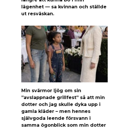
lägenhet — sa kvinnan och ställde
ut resväskan.
Min svärmor ljög om sin
”avslappnade grillfest” så att min
dotter och jag skulle dyka upp i
gamla kläder – men hennes
självgoda leende försvann i
samma ögonblick som min dotter