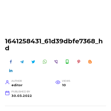
1641258431_61d39dbfe7368_h
d
AUTHOR
VIEWS
editor
10
PUBLISHED BY
30.03.2022