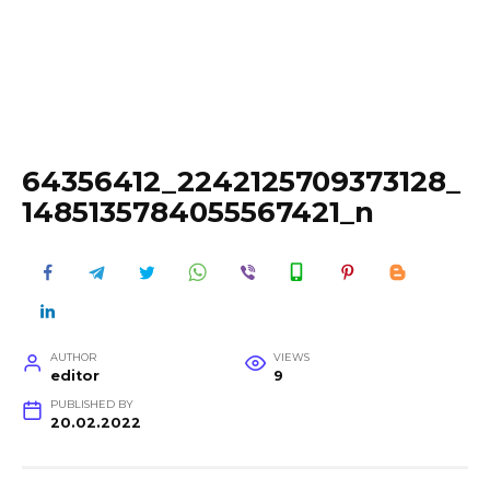
64356412_2242125709373128_
1485135784055567421_n
AUTHOR
VIEWS
editor
9
PUBLISHED BY
20.02.2022