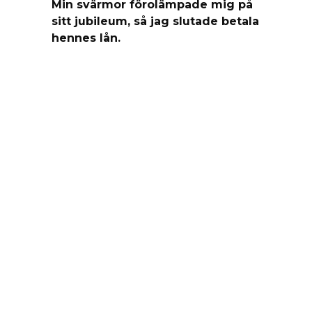
Min svärmor förolämpade mig på
sitt jubileum, så jag slutade betala
hennes lån.