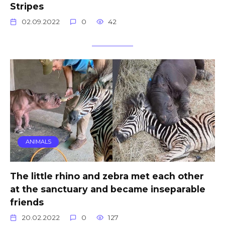
Stripes
02.09.2022
0
42
ANIMALS
The little rhino and zebra met each other
at the sanctuary and became inseparable
friends
20.02.2022
0
127