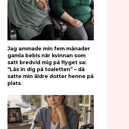
Jag ammade min fem månader
gamla bebis när kvinnan som
satt bredvid mig på flyget sa:
”Lås in dig på toaletten” – då
satte min äldre dotter henne på
plats.