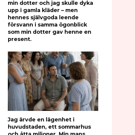
min dotter och jag skulle dyka
upp i gamla kläder – men
hennes självgoda leende
försvann i samma ögonblick
som min dotter gav henne en
present.
Jag ärvde en lägenhet i
huvudstaden, ett sommarhus
och åtta miljoner. Min mans