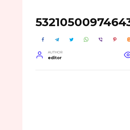
5321050097464
AUTHOR
editor