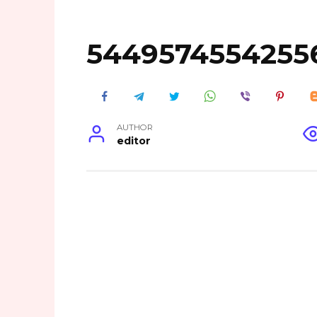
5449574554255
AUTHOR
editor